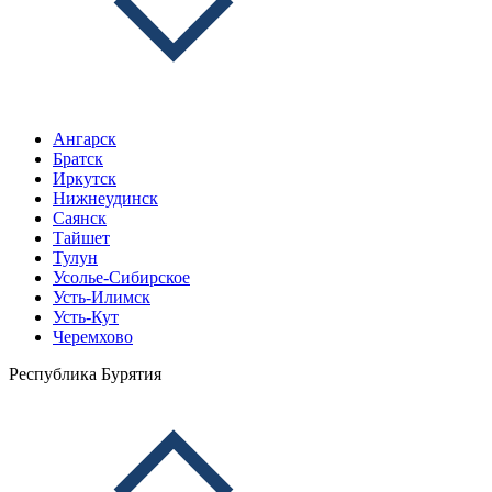
Ангарск
Братск
Иркутск
Нижнеудинск
Саянск
Тайшет
Тулун
Усолье-Сибирское
Усть-Илимск
Усть-Кут
Черемхово
Республика Бурятия