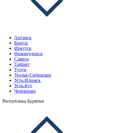
Ангарск
Братск
Иркутск
Нижнеудинск
Саянск
Тайшет
Тулун
Усолье-Сибирское
Усть-Илимск
Усть-Кут
Черемхово
Республика Бурятия