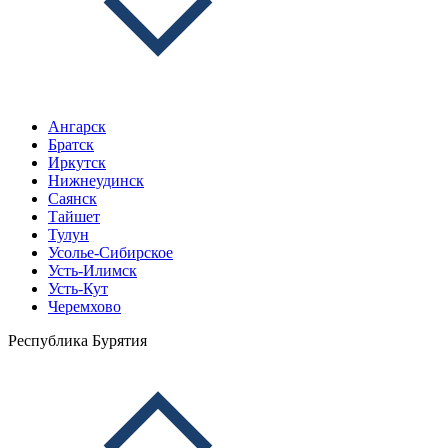
Ангарск
Братск
Иркутск
Нижнеудинск
Саянск
Тайшет
Тулун
Усолье-Сибирское
Усть-Илимск
Усть-Кут
Черемхово
Республика Бурятия