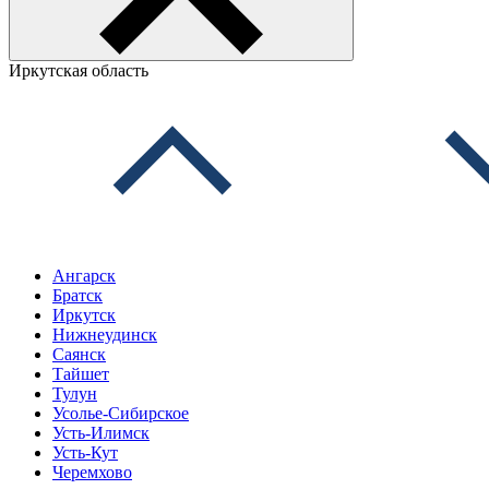
Иркутская область
Ангарск
Братск
Иркутск
Нижнеудинск
Саянск
Тайшет
Тулун
Усолье-Сибирское
Усть-Илимск
Усть-Кут
Черемхово