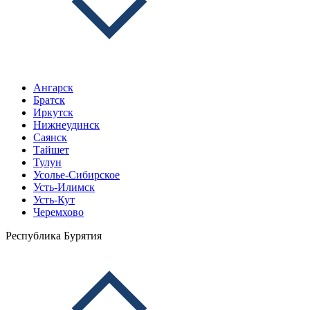
Ангарск
Братск
Иркутск
Нижнеудинск
Саянск
Тайшет
Тулун
Усолье-Сибирское
Усть-Илимск
Усть-Кут
Черемхово
Республика Бурятия