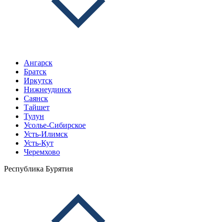
Ангарск
Братск
Иркутск
Нижнеудинск
Саянск
Тайшет
Тулун
Усолье-Сибирское
Усть-Илимск
Усть-Кут
Черемхово
Республика Бурятия