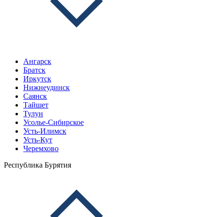
Ангарск
Братск
Иркутск
Нижнеудинск
Саянск
Тайшет
Тулун
Усолье-Сибирское
Усть-Илимск
Усть-Кут
Черемхово
Республика Бурятия