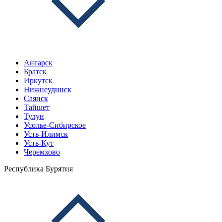
Ангарск
Братск
Иркутск
Нижнеудинск
Саянск
Тайшет
Тулун
Усолье-Сибирское
Усть-Илимск
Усть-Кут
Черемхово
Республика Бурятия