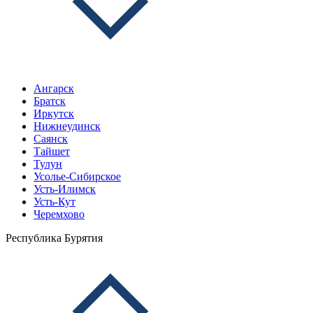
Ангарск
Братск
Иркутск
Нижнеудинск
Саянск
Тайшет
Тулун
Усолье-Сибирское
Усть-Илимск
Усть-Кут
Черемхово
Республика Бурятия