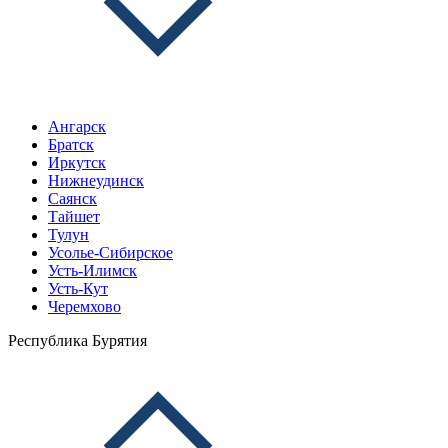
Ангарск
Братск
Иркутск
Нижнеудинск
Саянск
Тайшет
Тулун
Усолье-Сибирское
Усть-Илимск
Усть-Кут
Черемхово
Республика Бурятия