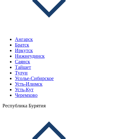
Ангарск
Братск
Иркутск
Нижнеудинск
Саянск
Тайшет
Тулун
Усолье-Сибирское
Усть-Илимск
Усть-Кут
Черемхово
Республика Бурятия