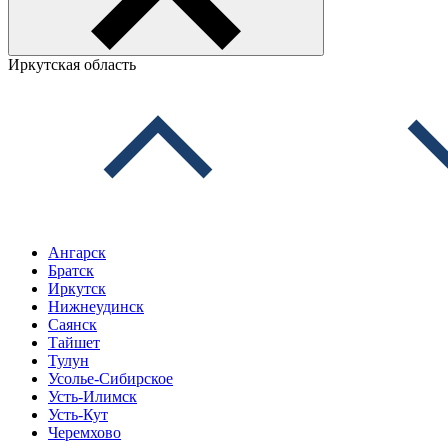
Иркутская область
Ангарск
Братск
Иркутск
Нижнеудинск
Саянск
Тайшет
Тулун
Усолье-Сибирское
Усть-Илимск
Усть-Кут
Черемхово