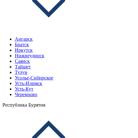
Ангарск
Братск
Иркутск
Нижнеудинск
Саянск
Тайшет
Тулун
Усолье-Сибирское
Усть-Илимск
Усть-Кут
Черемхово
Республика Бурятия